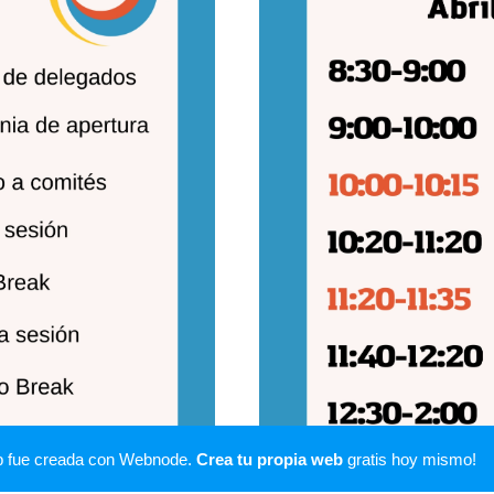
b fue creada con Webnode.
Crea tu propia web
gratis hoy mismo!